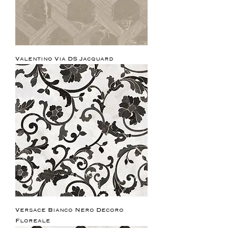
Valentino Via DS Jacquard
Versace Bianco Nero Decoro
Floreale