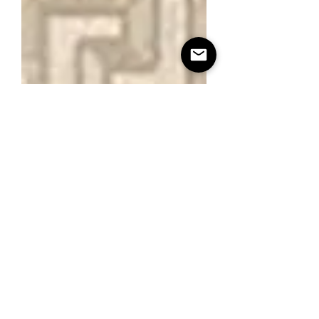
Versace Crema Marfil Listello
BACK TO TOP
CONTACT
Cercan Tile Canada
Tel:
416-413- 9008
Address: 115